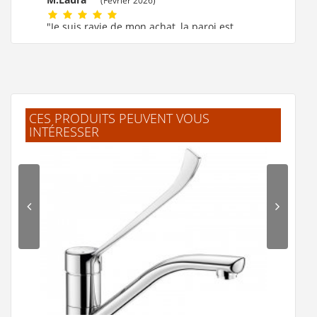
(Février 2026)
"Je suis ravie de mon achat, la paroi est
formidable."
M.MARIE CLAUDE
(Février 2026)
"ok!!!! merci beaucoup."
CES PRODUITS PEUVENT VOUS
INTÉRESSER
F.Laurent
(Février 2026)
"J'ai trouvé facilement mes produits.
Livraison rapide et bien emballé. Merci"
.Jelle
(Février 2026)
"L'article corresprond à la description.
Livraison rapide."