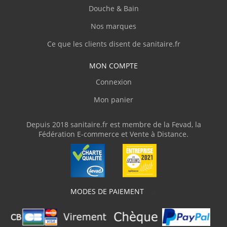
Douche & Bain
C.Denis
(Février 2026)
Nos marques
"Site clair et contact agréable par téléphone,
personnel compétent."
Ce que les clients disent de sanitaire.fr
MON COMPTE
J.Thierry
(Février 2026)
Connexion
"Livre en temps et en heure."
Mon panier
V.Olivier
(Février 2026)
Depuis 2018 sanitaire.fr est membre de la Fevad, la
Fédération E-commerce et Vente à Distance.
"J'ai commandé une baignoire d'angle avec
des dimensions assez atypiques. Livraison
parfaite avec une protection en bois et du
plastique transparent, ce qui m'a permis de
parfaitement vérifier la conformité du
produit. J'ai adressé plusieurs courriels
MODES DE PAIEMENT
demandant des informations techniques
pour la pose et sanitaire.fr m'a répondu
clairement et rapidement. Je recommande"