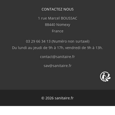
J.Marc
CONTACTEZ NOUS
(Février 2026)
1 rue Marcel BOUSSAC
Complet
88440 Nomexy
France
p.serge
(Février 2026)
03 29 66 34 13
(Numéro non surtaxé)
"Disponibilité du produit, rapidité de
Du lundi au jeudi de 9h à 17h, vendredi de 9h à 13h.
livraison"
contact@sanitaire.fr
M.Frédéric
(Février 2026)
sav@sanitaire.fr
"Livraison en deux fois suite à l'oubli d'un
des colis."
C.Serge
(Février 2026)
© 2026 sanitaire.fr
Bien