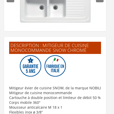
DESCRIPTION : MITIGEUR DE CUISINE
MONOCOMMANDE SNOW CHROMÉ
Évier à encastrer en céramique ISLANDE 120 cm - 2
cuves Blanc
260 €
Mitigeur évier de cuisine SNOW, de la marque NOBILI
Voir le produit
Mitigeur de cuisine monocommande
Cartouche à double position et limiteur de débit 50 %
Corps mobile 360°
Mousseur anticalcaire M 18 x 1
Flexibles inox ø 3/8”