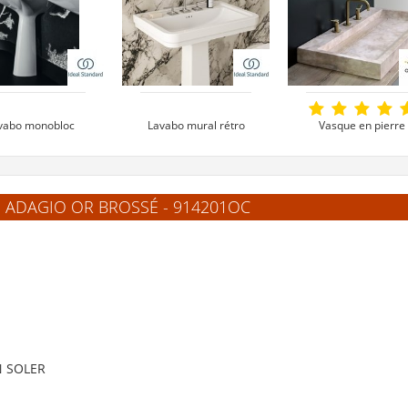
vabo monobloc
Lavabo mural rétro
Vasque en pierre
Z Blanc brillant -
CALLA 71.5 cm - 3
Sablé rectangulaire
3 trous de
trous de robinetterie
poser - 3 Trous de
robinetterie
robinetterie
 ADAGIO OR BROSSÉ - 914201OC
2 720 €
260 €
549 €
oir le produit
Voir le produit
Voir le produi
N SOLER