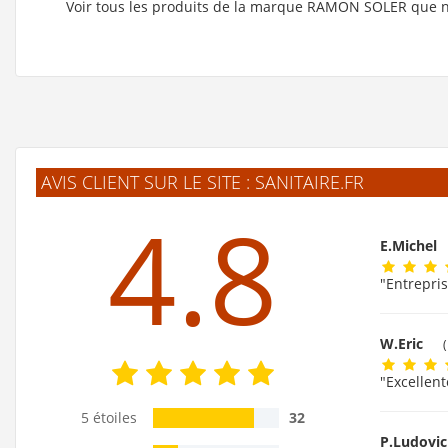
Voir tous les produits de la marque RAMON SOLER que 
AVIS CLIENT SUR LE SITE : SANITAIRE.FR
4.8
E.Michel
"Entrepris
W.Eric
"Excellent
5 étoiles
32
P.Ludovi