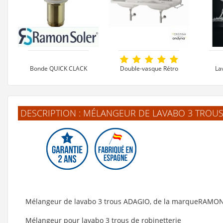
Bonde QUICK CLACK
Double-vasque Rétro
La
en laiton Or brossé -
WALDORF en
TIPO-
1219LOC
céramique - 3 trous
DESCRIPTION : MÉLANGEUR DE LAVABO 3 TROUS
55 €
1 285 €
Voir le produit
Voir le produit
V
Mélangeur de lavabo 3 trous ADAGIO, de la marqueRAMO
Mélangeur pour lavabo 3 trous de robinetterie