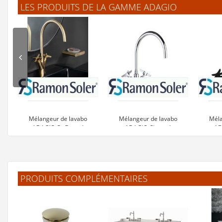
LES PRODUITS DE LA GAMME ADAGIO
Mélangeur de lavabo
Mélangeur de lavabo
Méla
ADAGIO Or Brossé
ADAGIO Chromé
AD
469 €
275 €
PRODUITS COMPLÉMENTAIRES
Voir le produit
Voir le produit
V