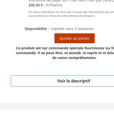
Possibilité de payer en 3 fois sans frais par carte 
226,33 €
/ échéance
Ce calcul d'échéance ne tient pas compte des frais de port qui se
au moment du choix de votre adresse de livraison .
Disponibilité :
Expédié sous 3 semaines
Ajouter au panier
Ce produit est sur commande spéciale fournisseur ou fa
commande, il ne peut être, ni annulé, ni repris et ni éc
de votre compréhension.
Voir le descriptif