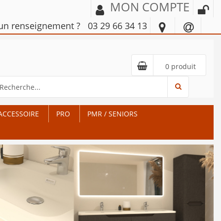
MON COMPTE
'un renseignement ?
03 29 66 34 13
0 produit
ACCESSOIRE
PRO
PMR / SENIORS