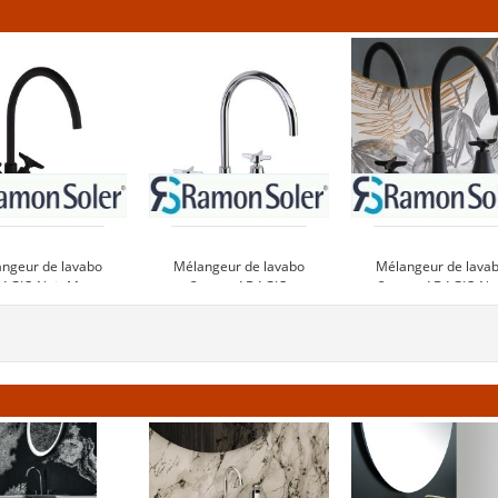
ngeur de lavabo
Mélangeur de lavabo
Mélangeur de lava
AGIO Noir Mat
3 trous ADAGIO
3 trous ADAGIO No
Chromé
Mat
410 €
399 €
595 €
oir le produit
Voir le produit
Voir le produi