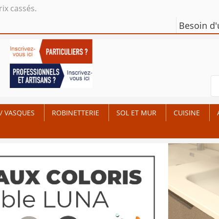
rix cassés.
Besoin d
/ VASQUES
ROBINETTERIE
SOL ET MUR
CUISINE