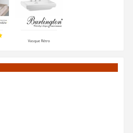
Vasque Rétro
 à
rectangulaire RIVIERA
58 cm - 3 Trous
319 €
t
Voir le produit