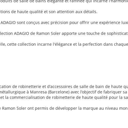
its de salle de bains élégante et raffinée qui incarne l'harmonie e
itions de haute qualité et son attention aux détails.
on ADAGIO sont conçus avec précision pour offrir une expérience lux
llection ADAGIO de Ramon Soler apporte une touche de sophisticati
, cette collection incarne l'élégance et la perfection dans chaque 
ion de robinetterie et d’accessoires de salle de bain de haute qua
étallurgique à Manresa (Barcelone) avec l’objectif de fabriquer sa
 et la commercialisation de robinetterie de haute qualité pour la sa
 de Ramon Soler ont permis de développer la marque au niveau mond