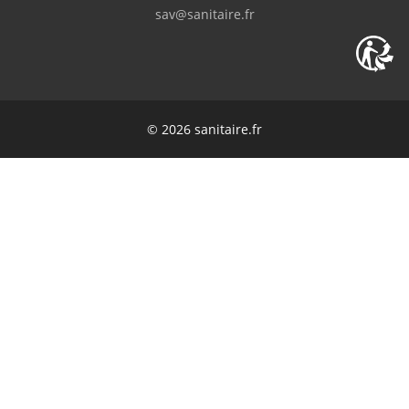
sav@sanitaire.fr
D.Sandrine
(Février 2026)
"Commande envoyée rapidement, les
produits reçus sont conformes à ceux
commandés. Seul bémol (et c'est pour ça
que j'ôte une étoile) le transporteur: un des
© 2026 sanitaire.fr
cartons était abîmé, je ne l'ai pas vu de suite
(il était trop tard pour faire une réclamation
quand je m'en suis rendu compte). C'est
bien dommage au vu des frais de livraison.
Sinon, rien a redire sur le site Sanitaire.fr"
R.Didier
(Février 2026)
"Transaction parfaite. Reçu très rapidement.
Conforme à la description."
G.Laurent
(Février 2026)
"Tout c'est bien passé. Service nickel"