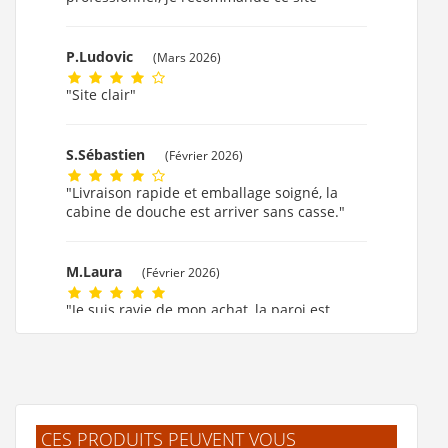
P.Ludovic
(Mars 2026)
"Site clair"
S.Sébastien
(Février 2026)
"Livraison rapide et emballage soigné, la
cabine de douche est arriver sans casse."
M.Laura
(Février 2026)
"Je suis ravie de mon achat, la paroi est
formidable."
M.MARIE CLAUDE
(Février 2026)
"ok!!!! merci beaucoup."
CES PRODUITS PEUVENT VOUS