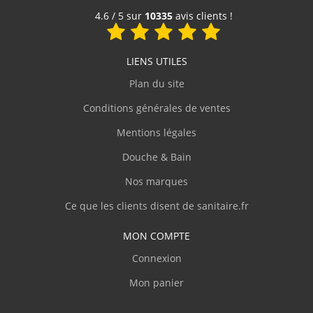
Voir le produit
4.6 / 5 sur
10335
avis clients !
V.Olivier
(Février 2026)
LIENS UTILES
"J'ai commandé une baignoire d'angle avec
des dimensions assez atypiques. Livraison
Plan du site
parfaite avec une protection en bois et du
plastique transparent, ce qui m'a permis de
Conditions générales de ventes
parfaitement vérifier la conformité du
Mentions légales
produit. J'ai adressé plusieurs courriels
demandant des informations techniques
Douche & Bain
pour la pose et sanitaire.fr m'a répondu
clairement et rapidement. Je recommande"
Nos marques
Ce que les clients disent de sanitaire.fr
J.Marc
(Février 2026)
MON COMPTE
Complet
Connexion
Mon panier
p.serge
(Février 2026)
"Disponibilité du produit, rapidité de