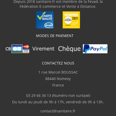
Depuis 2018 sanitaire.fr est membre de la Fevad, la
livraison"
Fédération E-commerce et Vente à Distance.
M.Frédéric
(Février 2026)
"Livraison en deux fois suite à l'oubli d'un
des colis."
MODES DE PAIEMENT
C.Serge
(Février 2026)
Bien
CONTACTEZ NOUS
1 rue Marcel BOUSSAC
K.Guillaume
(Février 2026)
88440 Nomexy
"Très bien"
France
03 29 66 34 13
(Numéro non surtaxé)
v.pascal
(Février 2026)
Du lundi au jeudi de 9h à 17h, vendredi de 9h à 13h.
"je suis très satisfait du cite"
contact@sanitaire.fr