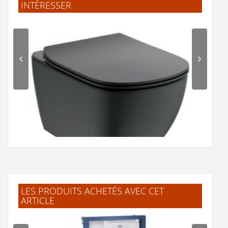
INTÉRESSER
F.Laurent
(Février 2026)
"J'ai trouvé facilement mes produits.
Livraison rapide et bien emballé. Merci"
.Jelle
(Février 2026)
"L'article corresprond à la description.
Livraison rapide."
B.Frederic
(Février 2026)
"Excellent site de e-commerce Produits de
qualité Traitement rapide des commandes"
LES PRODUITS ACHETÉS AVEC CET
G.Frédéric
ARTICLE
(Février 2026)
Cuvette suspendue TESI Noir Mat sans bride
"La navigation sur le site est simple et fluide.
Ce n'est pas la première fois que je