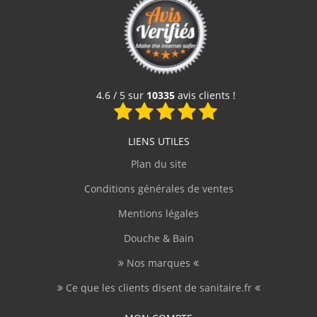
F.Laurent
(Février 2026)
"J'ai trouvé facilement mes produits. Livraison
rapide et bien emballé. Merci"
4.6 / 5 sur
10335
avis clients !
.Jelle
(Février 2026)
"L'article corresprond à la description.
Livraison rapide."
LIENS UTILES
Plan du site
B.Frederic
(Février 2026)
Conditions générales de ventes
"Excellent site de e-commerce Produits de
Mentions légales
qualité Traitement rapide des commandes"
Douche & Bain
Nos marques
G.Frédéric
(Février 2026)
Ce que les clients disent de sanitaire.fr
"La navigation sur le site est simple et fluide.
Ce n'est pas la première fois que je commande