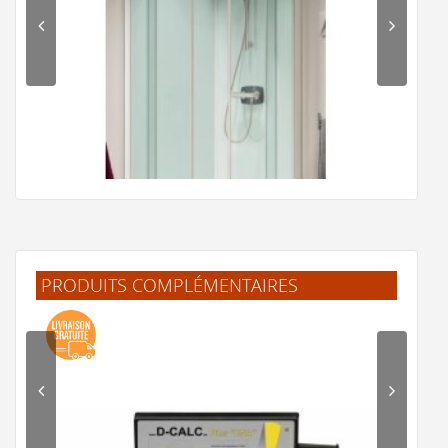
PRODUITS COMPLÉMENTAIRES
Cabine de douche Kineprime Glass faible hauteur 1/4 de
rond - Différentes versions
1 720 €
Voir le produit