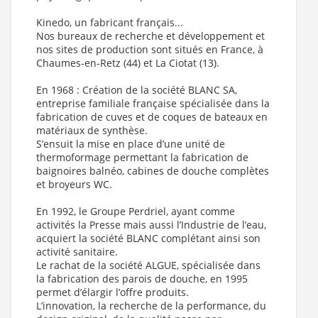
Cabine de douche Kineprime Glass faible hauteur -
Coulissante - 90x90 cm - Thermostatique (Dimensions
Kinedo, un fabricant français...
Cabines : 90x90 cm , Mitigeur : Thermostatique , Receveur
Nos bureaux de recherche et développement et
Kinedo : Receveur Faible Hauteur (9 cm) , Type d'ouverture :
nos sites de production sont situés en France, à
Coulissante , Type Hydro Douche : Sans Hydromassage ,
Chaumes-en-Retz (44) et La Ciotat (13).
Version - sens : Réversible
)
Cabine de douche Kineprime Glass faible hauteur -
En 1968 : Création de la société BLANC SA,
Coulissante - 100x80 cm - Mécanique (Dimensions Cabines :
entreprise familiale française spécialisée dans la
80x100 cm , Mitigeur : Mécanique , Receveur Kinedo :
fabrication de cuves et de coques de bateaux en
Receveur Faible Hauteur (9 cm) , Type d'ouverture :
Coulissante , Type Hydro Douche : Sans Hydromassage ,
matériaux de synthèse.
Version - sens : Réversible
)
S’ensuit la mise en place d’une unité de
thermoformage permettant la fabrication de
Cabine de douche Kineprime Glass faible hauteur -
baignoires balnéo, cabines de douche complètes
Coulissante - 100x80 cm - Thermostatique (Dimensions
Cabines : 80x100 cm , Mitigeur : Thermostatique , Receveur
et broyeurs WC.
Kinedo : Receveur Faible Hauteur (9 cm) , Type d'ouverture :
Coulissante , Type Hydro Douche : Sans Hydromassage ,
En 1992, le Groupe Perdriel, ayant comme
Version - sens : Réversible
)
activités la Presse mais aussi l’Industrie de l’eau,
Cabine de douche KINEPRIME GLASS faible hauteur -
acquiert la société BLANC complétant ainsi son
Coulissante - 120x80 cm - Mécanique (Dimensions Cabines :
activité sanitaire.
80x120 cm , Mitigeur : Mécanique , Receveur Kinedo :
Le rachat de la société ALGUE, spécialisée dans
Receveur Faible Hauteur (9 cm) , Type d'ouverture :
la fabrication des parois de douche, en 1995
Coulissante , Type Hydro Douche : Sans Hydromassage ,
permet d’élargir l’offre produits.
Version - sens : Réversible
)
L’innovation, la recherche de la performance, du
Cabine de douche KINEPRIME GLASS faible hauteur -