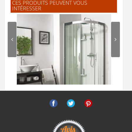
CES PRODUITS PEUVENT VOUS
INTÉRESSER
"Super douche, très qualitative. Il vaut
mieux être deux voire trois pour la monter
car la notice n'est pas toujours claire mais
ça finit par passer. La douche en elle-même
est vraiment très belle. Je recommande."
F.claude
(Janvier 2020)
"Ras satisfait"
A.Monique
(Novembre 2018)
"Qualité valideé par un pro"
L.Thierry
(Novembre 2018)
Facebook
Twitter
Pinterest
"Le montage de la douche est facile,
Cabine de douche Flotille 3 90x90 1/4 Rond
environs 1 journée.pour le moment aucunes
fuite, a voir dans le temps."