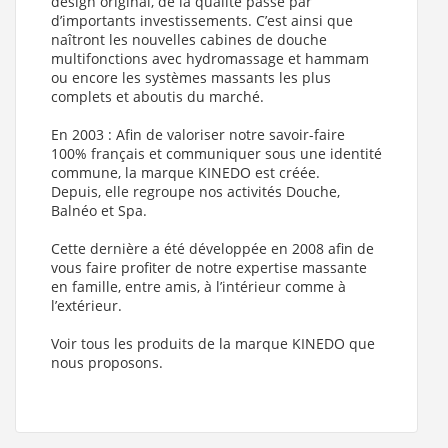
design original, de la qualité passe par
Coulissante - 120x80 cm - Thermostatique (Dimensions
d’importants investissements. C’est ainsi que
Cabines : 80x120 cm , Mitigeur : Thermostatique , Receveur
naîtront les nouvelles cabines de douche
Kinedo : Receveur Faible Hauteur (9 cm) , Type d'ouverture :
Coulissante , Type Hydro Douche : Sans Hydromassage ,
multifonctions avec hydromassage et hammam
Version - sens : Réversible
)
ou encore les systèmes massants les plus
complets et aboutis du marché.
Cabine de douche KINEPRIME GLASS faible hauteur -
Coulissante - 120x90 cm - Mécanique (Dimensions Cabines :
90x120 cm , Mitigeur : Mécanique , Receveur Kinedo :
En 2003 : Afin de valoriser notre savoir-faire
Receveur Faible Hauteur (9 cm) , Type d'ouverture :
100% français et communiquer sous une identité
Coulissante , Type Hydro Douche : Sans Hydromassage ,
commune, la marque KINEDO est créée.
Version - sens : Réversible
)
Depuis, elle regroupe nos activités Douche,
Cabine de douche KINEPRIME GLASS faible hauteur -
Balnéo et Spa.
Coulissante - 120x90 cm - Thermostatique (Dimensions
Cabines : 90x120 cm , Mitigeur : Thermostatique , Receveur
Cette dernière a été développée en 2008 afin de
Kinedo : Receveur Faible Hauteur (9 cm) , Type d'ouverture :
vous faire profiter de notre expertise massante
Coulissante , Type Hydro Douche : Sans Hydromassage ,
en famille, entre amis, à l’intérieur comme à
Version - sens : Réversible
)
l’extérieur.
Voir tous les produits de la marque KINEDO que
nous proposons.