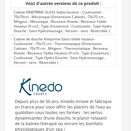
Voici d'autres versions de ce produit :
Cabine KINEPRIME GLASS faible hauteur - Coulissante -
70x70cm - Mécanique (Dimensions Cabines : 70x70 cm ,
Mitigeur : Mécanique , Receveur Kinedo : Receveur Faible
Hauteur (9 cm) , Type d'ouverture : Coulissante , Type Hydro
Douche : Sans Hydromassage , Version - sens : Réversible
)
Cabine de douche Kineprime Glass faible hauteur -
Coulissante - 70x70 cm - Thermostatique (Dimensions
Cabines : 70x70 cm , Mitigeur : Thermostatique , Receveur
Kinedo : Receveur Faible Hauteur (9 cm) , Type d'ouverture :
Coulissante , Type Hydro Douche : Sans Hydromassage ,
Version - sens : Réversible
)
Cabine de douche Kineprime Glass faible hauteur -
Coulissante - 80x80 cm - Mécanique (Dimensions Cabines :
80x80 cm , Mitigeur : Mécanique , Receveur Kinedo :
Receveur Faible Hauteur (9 cm) , Type d'ouverture :
Coulissante , Type Hydro Douche : Sans Hydromassage ,
Version - sens : Réversible
)
Depuis plus de 50 ans, Kinedo innove et fabrique
Cabine de douche Kineprime Glass faible hauteur -
en France pour vous offrir les plaisirs de l'eau au
Coulissante - 90x90 cm - Mécanique (Dimensions Cabines :
90x90 cm , Mitigeur : Mécanique , Receveur Kinedo :
quotidien sous toutes ses formes : les vertus
Receveur Faible Hauteur (9 cm) , Type d'ouverture :
dynamisantes d'une douche, le plaisir relaxant
Coulissante , Type Hydro Douche : Sans Hydromassage ,
de la balnéo thérapie ou encore les bienfaits
Version - sens : Réversible
)
physiologiques d'un spa !