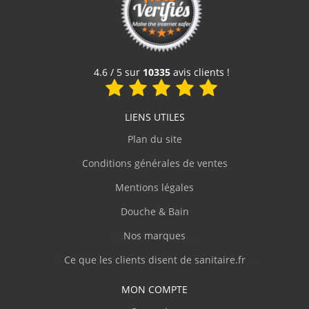
C.Pascal
999 €
(Avril 2018)
"livraison impeccable très bien
Voir le produit
4.6 / 5 sur
10335
avis clients !
protégé,j'avais peur de la casse dans le
transport"
LIENS UTILES
H.Byron
(Mars 2018)
Plan du site
"Conforme à mes attentes."
Conditions générales de ventes
Mentions légales
S.Johan
(Mars 2018)
Douche & Bain
"Très bien attention porte coulissante qui
Nos marques
laisse un intervalle entre la partie
coulissante et non coulissante qui peux
Ce que les clients disent de sanitaire.fr
laisser passer l'eau"
MON COMPTE
B.Catherine
(Septembre 2017)