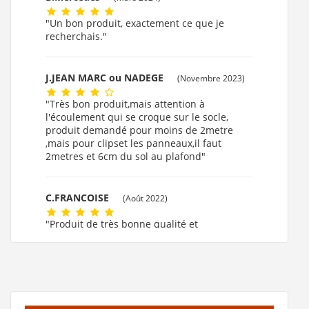
"Un bon produit, exactement ce que je
recherchais."
J.JEAN MARC ou NADEGE
(Novembre 2023)
"Très bon produit,mais attention à
l'écoulement qui se croque sur le socle,
produit demandé pour moins de 2metre
,mais pour clipset les panneaux,il faut
2metres et 6cm du sol au plafond"
C.FRANCOISE
(Août 2022)
"Produit de très bonne qualité et
l'emballage est au top. Je ne regrette pas cet
achat. Par ailleurs c'est une entreprise
française."
M.JUSTINE
(Janvier 2020)