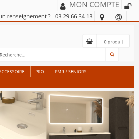
MON COMPTE
'un renseignement ?
03 29 66 34 13
0 produit
ACCESSOIRE
PRO
PMR / SENIORS