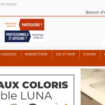
rix cassés.
Besoin d
/ VASQUES
ROBINETTERIE
SOL ET MUR
CUISINE