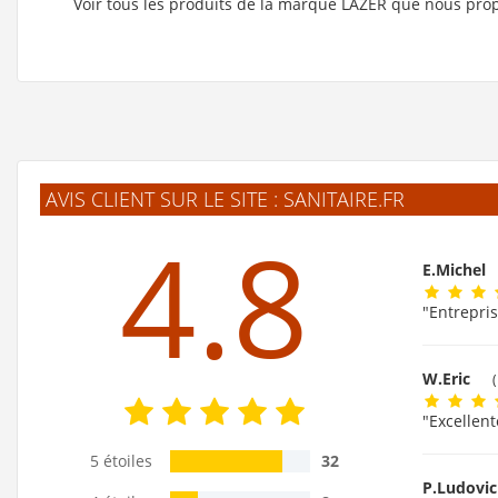
Voir tous les produits de la marque LAZER que nous pro
AVIS CLIENT SUR LE SITE : SANITAIRE.FR
4.8
E.Michel
"Entrepris
W.Eric
"Excellent
5 étoiles
32
P.Ludovi