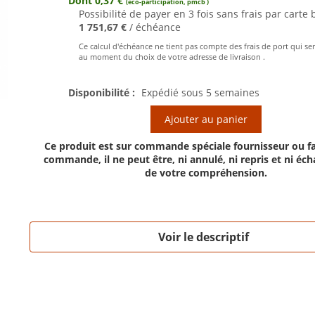
Dont 0,37 €
(eco-participation, pmcb )
Possibilité de payer en 3 fois sans frais par carte 
1 751,67 €
/ échéance
Ce calcul d'échéance ne tient pas compte des frais de port qui se
au moment du choix de votre adresse de livraison .
Disponibilité :
Expédié sous 5 semaines
Ajouter au panier
Ce produit est sur commande spéciale fournisseur ou fa
commande, il ne peut être, ni annulé, ni repris et ni éc
de votre compréhension.
Voir le descriptif