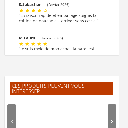
S.Sébastien
(Février 2026)
"Livraison rapide et emballage soigné, la
cabine de douche est arriver sans casse."
M.Laura
(Février 2026)
"Je suis ravie de mon achat, la paroi est
formidable."
M.MARIE CLAUDE
(Février 2026)
"ok!!!! merci beaucoup."
CES PRODUITS PEUVENT VOUS
INTÉRESSER
F.Laurent
(Février 2026)
"J'ai trouvé facilement mes produits.
Livraison rapide et bien emballé. Merci"