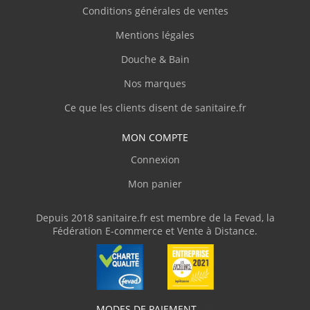
plastique transparent, ce qui m'a permis de
Conditions générales de ventes
parfaitement vérifier la conformité du
Mentions légales
produit. J'ai adressé plusieurs courriels
demandant des informations techniques
Douche & Bain
pour la pose et sanitaire.fr m'a répondu
clairement et rapidement. Je recommande"
Nos marques
Ce que les clients disent de sanitaire.fr
J.Marc
(Février 2026)
MON COMPTE
Complet
Connexion
Mon panier
p.serge
(Février 2026)
"Disponibilité du produit, rapidité de
Depuis 2018 sanitaire.fr est membre de la Fevad, la
livraison"
Fédération E-commerce et Vente à Distance.
M.Frédéric
(Février 2026)
"Livraison en deux fois suite à l'oubli d'un
des colis."
MODES DE PAIEMENT