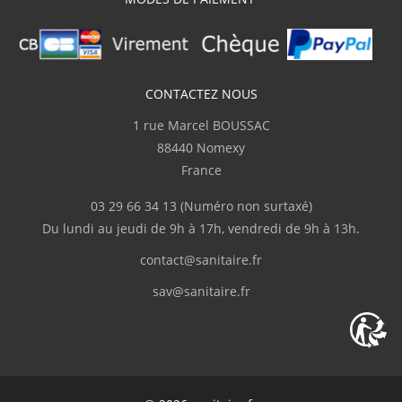
C.Serge
(Février 2026)
Bien
CONTACTEZ NOUS
1 rue Marcel BOUSSAC
K.Guillaume
(Février 2026)
88440 Nomexy
"Très bien"
France
03 29 66 34 13
(Numéro non surtaxé)
v.pascal
(Février 2026)
Du lundi au jeudi de 9h à 17h, vendredi de 9h à 13h.
"je suis très satisfait du cite"
contact@sanitaire.fr
sav@sanitaire.fr
D.Sandrine
(Février 2026)
"Commande envoyée rapidement, les
produits reçus sont conformes à ceux
commandés. Seul bémol (et c'est pour ça
que j'ôte une étoile) le transporteur: un des