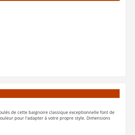
détail
détail
er
Ajouter au panier
Ajouter au panier
Voir la fiche
Voir la fiche
au
produit de
produit de
e
"Vidage de
"Vidage de
baignoire à
baignoire spécial
bouchon et
CLEARWATER
chaînette
CW11"
CLEARWATER W4"
ulés de cette baignoire classique exceptionnelle font de
 couleur pour l'adapter à votre propre style. Dimensions