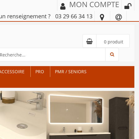
MON COMPTE
'un renseignement ?
03 29 66 34 13
0 produit
ACCESSOIRE
PRO
PMR / SENIORS