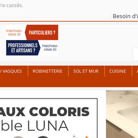
rix cassés.
Besoin d
/ VASQUES
ROBINETTERIE
SOL ET MUR
CUISINE