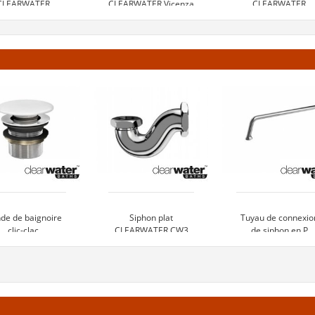
CLEARWATER
CLEARWATER Vicenza
CLEARWATER
Palermo
Teardrop
2 850 €
3 679 €
3 015 €
oir le produit
Voir le produit
Voir le produi
de de baignoire
Siphon plat
Tuyau de connexio
clic-clac
CLEARWATER CW3
de siphon en P
CLEARWATER
CLEARWATER - W2
CW2NCS
100 €
100 €
155 €
Voir le
Voir le
Voir le