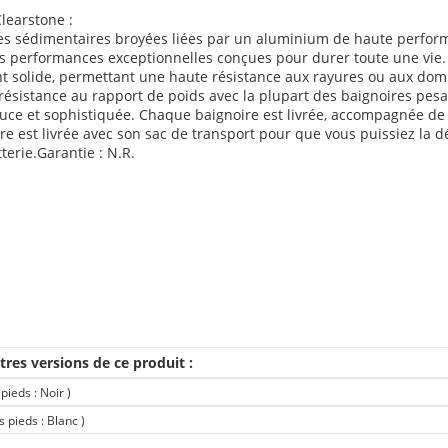
learstone :
es sédimentaires broyées liées par un aluminium de haute perform
 des performances exceptionnelles conçues pour durer toute une vi
nt solide, permettant une haute résistance aux rayures ou aux d
 résistance au rapport de poids avec la plupart des baignoires pesan
ouce et sophistiquée. Chaque baignoire est livrée, accompagnée de
ire est livrée avec son sac de transport pour que vous puissiez la d
terie.Garantie : N.R.
tres versions de ce produit :
pieds : Noir
)
s pieds : Blanc
)