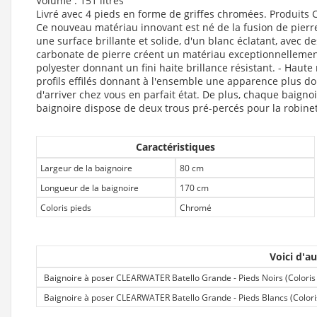
Volume : 151 litres
Livré avec 4 pieds en forme de griffes chromées. Produits C
Ce nouveau matériau innovant est né de la fusion de pierr
une surface brillante et solide, d'un blanc éclatant, avec
carbonate de pierre créent un matériau exceptionnelleme
polyester donnant un fini haite brillance résistant. - Haute
profils effilés donnant à l'ensemble une apparence plus d
d'arriver chez vous en parfait état. De plus, chaque baigno
baignoire dispose de deux trous pré-percés pour la robinet
Caractéristiques
Largeur de la baignoire
80 cm
Longueur de la baignoire
170 cm
Coloris pieds
Chromé
Voici d'au
Baignoire à poser CLEARWATER Batello Grande - Pieds Noirs (Coloris 
Baignoire à poser CLEARWATER Batello Grande - Pieds Blancs (Colori