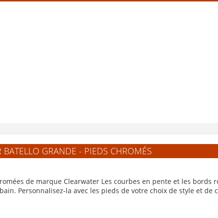
détail
détail
détail
outer au panier
Ajouter au panier
Ajouter au pani
oir la fiche
Voir la fiche
Voir la fiche
produit de
produit de
produit de
"Tuy
"Bonde de
"Siphon plat
de connexion d
noire clic-clac
CLEARWATER
siphon en P
LEARWATER
CW3"
CLEARWATER -
CW2NCS"
W21"
R BATELLO GRANDE - PIEDS CHROMÉS
hromées de marque Clearwater Les courbes en pente et les bords ro
e bain. Personnalisez-la avec les pieds de votre choix de style et de