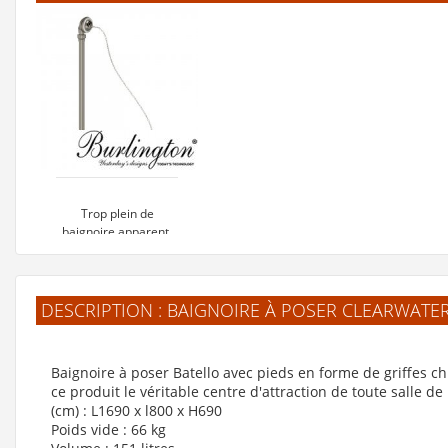
détail
détail
Ajouter au panier
Ajouter au panier
Aj
Voir la fiche
Voir la fiche
V
produit de
produit de
"Bonde clic-clac à
"Bonde de
déclenchement
baignoire clic-clac
baig
automatique -
CLEARWATER
C
CW13"
CW2"
Trop plein de
baignoire apparent,
bouchon et chaîne
Nickel brossé
419 €
DESCRIPTION : BAIGNOIRE À POSER CLEARWATE
Voir le produit
Baignoire à poser Batello avec pieds en forme de griffes c
ce produit le véritable centre d'attraction de toute salle d
(cm) : L1690 x l800 x H690
Poids vide : 66 kg